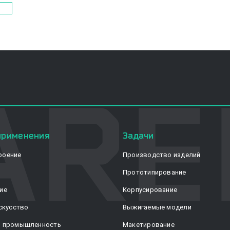
применения
Задачи
роение
Производство изделий
Прототипирование
ие
Корпусирование
скусство
Выжигаемые модели
я промышленность
Макетирование